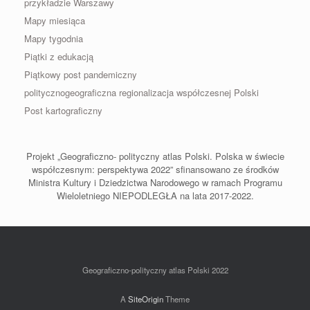
przykładzie Warszawy
Mapy miesiąca
Mapy tygodnia
Piątki z edukacją
Piątkowy post pandemiczny
politycznogeograficzna regionalizacja współczesnej Polski
Post kartograficzny
Projekt „Geograficzno- polityczny atlas Polski. Polska w świecie
współczesnym: perspektywa 2022” sfinansowano ze środków
Ministra Kultury i Dziedzictwa Narodowego w ramach Programu
Wieloletniego NIEPODLEGŁA na lata 2017-2022.
Geograficzno-polityczny atlas Polski 2022
A
SiteOrigin
Theme