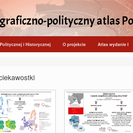
raficzno-polityczny atlas Po
Politycznej i Historycznej
O projekcie
Atlas wydanie I
ciekawostki