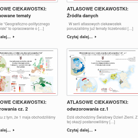
OWE CIEKAWOSTKI:
ATLASOWE CIEKAWOSTKI:
mowane tematy
Źródła danych
e “Geograficzno-politycznego
W serii atlasowych ciekawostek
lski” to opracowanie o […]
poruszaliśmy już tematy liczebności […]
alej...
Czytaj dalej...
OWE CIEKAWOSTKI:
ATLASOWE CIEKAWOSTKI:
owania cz. 2
odwzorowania cz.1
u z tym, że 1 maja obchodziliśmy
Dziś obchodzimy Światowy Dzień Ziemi. Z
tej okazji postanowiliśmy […]
alej...
Czytaj dalej...