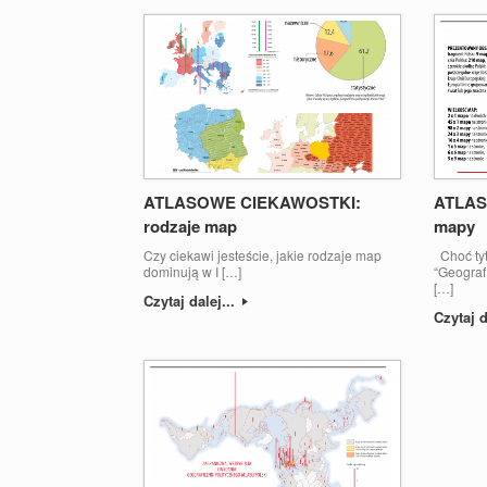
ATLASOWE CIEKAWOSTKI:
ATLAS
rodzaje map
mapy
Czy ciekawi jesteście, jakie rodzaje map
Choć tyt
dominują w I […]
“Geograf
[…]
Czytaj dalej...
Czytaj d