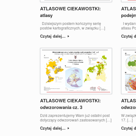
ATLASOWE CIEKAWOSTKI:
ATLAS
atlasy
podej
Dzisiejszym postem kończymy serię
I wydani
postów kartograficznych, w związku […]
atlasu Po
Czytaj dalej...
Czytaj d
ATLASOWE CIEKAWOSTKI:
ATLAS
odwzorowania cz. 3
odwzor
Dziś zaprezentujemy Wam już ostatni post
W związk
dotyczący odwzorowań zastosowanych […]
17. […]
Czytaj dalej...
Czytaj d