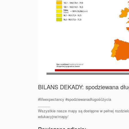
BILANS DEKADY: spodziewana dług
#lifeexpectancy
#spodziewanadługośćżycia
______
Wszystkie nasze mapy są dostępne w pełnej rozdzielczo
edukacyjne/mapy/