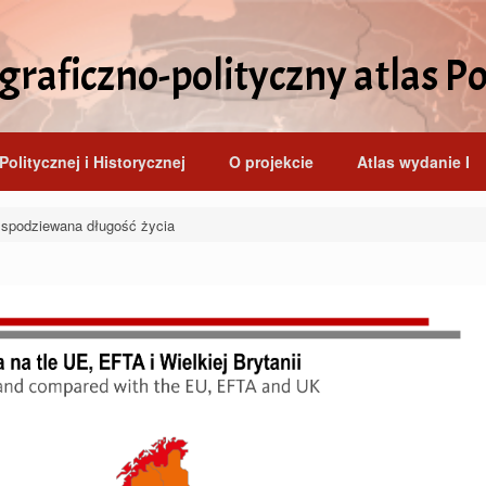
raficzno-polityczny atlas Po
Politycznej i Historycznej
O projekcie
Atlas wydanie I
podziewana długość życia