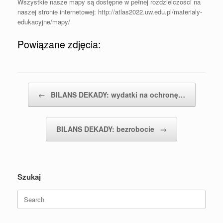
Wszystkie nasze mapy są dostępne w pełnej rozdzielczości na
naszej stronie internetowej: http://atlas2022.uw.edu.pl/materialy-
edukacyjne/mapy/
Powiązane zdjęcia:
Post navigation
←
BILANS DEKADY: wydatki na ochronę…
BILANS DEKADY: bezrobocie
→
Szukaj
Search
for: