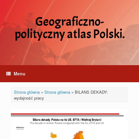
Skip
to
content
Geograficzno-
polityczny atlas Polski.
Menu
Strona główna
»
Strona główna
»
BILANS DEKADY:
wydajność pracy