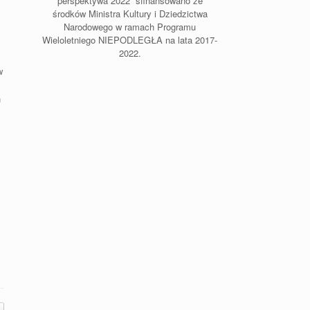
perspektywa 2022” sfinansowano ze
środków Ministra Kultury i Dziedzictwa
Narodowego w ramach Programu
Wieloletniego NIEPODLEGŁA na lata 2017-
2022.
w
h