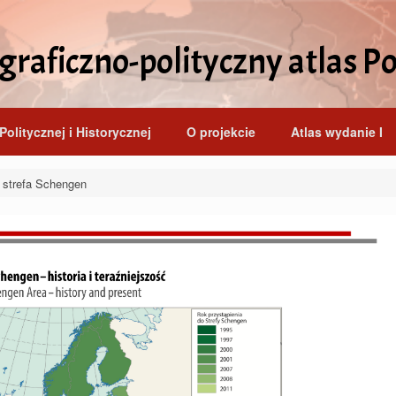
raficzno-polityczny atlas Po
Politycznej i Historycznej
O projekcie
Atlas wydanie I
strefa Schengen