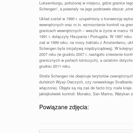
Luksemburgu, położonej w miejscu, gdzie granice tego
Schengen”, a powstały na jego podstawie obszar „stre
Układ zosta
ł w 1990 r. uzupełniony o konwencję wyko
wewnętrznych oraz m.in. wzmocnienie kontroli na grani
granicach wewnętrznych – weszła w życie w marcu 199
1991 r. dołączyły Hiszpania i Portugalia. W 1997 roku 
zaś w 1999 roku, na mocy traktatu z Amsterdamu, ukł
Schengen była inicjatywą międzyrządową). W kolejnyc
2007 roku (w grudniu 2007 r. nastąpiło zniesienie kont
granicznych w portach lotniczych), a ostatnim dotychc
grudniu 2011 roku.
Strefa Schengen nie obejmuje terytoriów zewnętrznyc
duńskich Wysp Owczych, czy norweskiego Svalbardu (
włączone). Objęte są nią zaś de facto trzy małe kraje 
jakiejkolwiek kontroli: Monako, San Marino, Watykan (n
Powiązane zdjęcia:
Post navigation