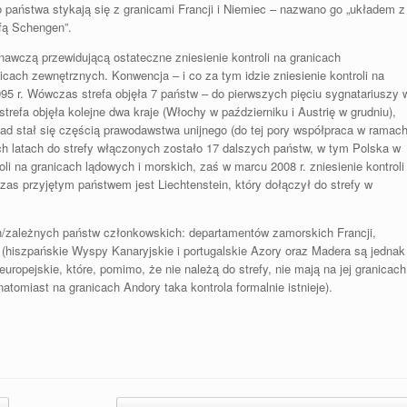
 państwa stykają się z granicami Francji i Niemiec – nazwano go „układem z
fą Schengen”.
nawczą przewidującą ostateczne zniesienie kontroli na granicach
cach zewnętrznych. Konwencja – i co za tym idzie zniesienie kontroli na
5 r. Wówczas strefa objęła 7 państw – do pierwszych pięciu sygnatariuszy 
strefa objęła kolejne dwa kraje (Włochy w październiku i Austrię w grudniu),
ad stał się częścią prawodawstwa unijnego (do tej pory współpraca w ramac
h latach do strefy włączonych zostało 17 dalszych państw, w tym Polska w
roli na granicach lądowych i morskich, zaś w marcu 2008 r. zniesienie kontroli
zas przyjętym państwem jest Liechtenstein, który dołączył do strefy w
h/zależnych państw członkowskich: departamentów zamorskich Francji,
hiszpańskie Wyspy Kanaryjskie i portugalskie Azory oraz Madera są jednak
europejskie, które, pomimo, że nie należą do strefy, nie mają na jej granicach
atomiast na granicach Andory taka kontrola formalnie istnieje).