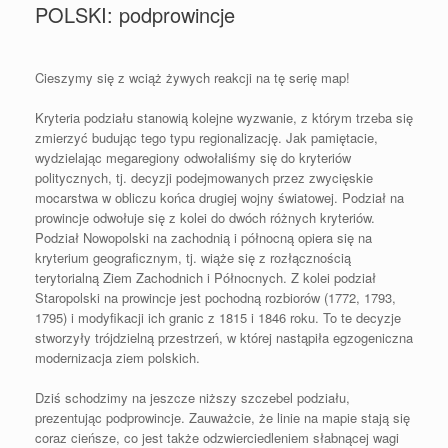
POLSKI: podprowincje
Cieszymy się z wciąż żywych reakcji na tę serię map!
Kryteria podziału stanowią kolejne wyzwanie, z którym trzeba się
zmierzyć budując tego typu regionalizację. Jak pamiętacie,
wydzielając megaregiony odwołaliśmy się do kryteriów
politycznych, tj. decyzji podejmowanych przez zwycięskie
mocarstwa w obliczu końca drugiej wojny światowej. Podział na
prowincje odwołuje się z kolei do dwóch różnych kryteriów.
Podział Nowopolski na zachodnią i północną opiera się na
kryterium geograficznym, tj. wiąże się z rozłącznością
terytorialną Ziem Zachodnich i Północnych. Z kolei podział
Staropolski na prowincje jest pochodną rozbiorów (1772, 1793,
1795) i modyfikacji ich granic z 1815 i 1846 roku. To te decyzje
stworzyły trójdzielną przestrzeń, w której nastąpiła egzogeniczna
modernizacja ziem polskich.
Dziś schodzimy na jeszcze niższy szczebel podziału,
prezentując podprowincje. Zauważcie, że linie na mapie stają się
coraz cieńsze, co jest także odzwierciedleniem słabnącej wagi