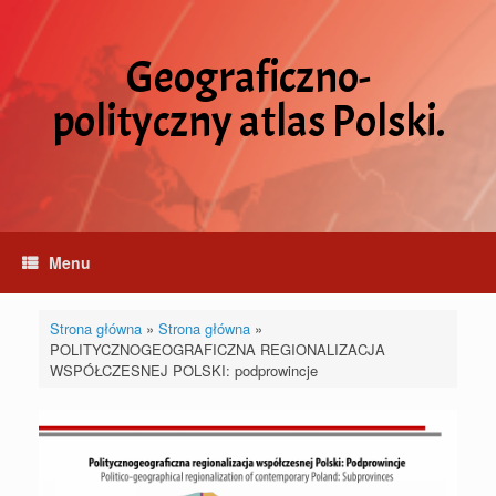
Skip
to
content
Geograficzno-
polityczny atlas Polski.
Menu
Strona główna
»
Strona główna
»
POLITYCZNOGEOGRAFICZNA REGIONALIZACJA
WSPÓŁCZESNEJ POLSKI: podprowincje