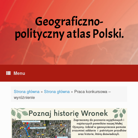
Skip
to
content
Geograficzno-
polityczny atlas Polski.
Menu
Strona główna
»
Strona główna
»
Praca konkursowa –
wyróżnienie