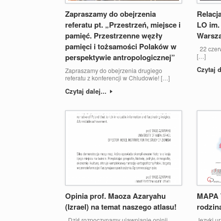
Zapraszamy do obejrzenia
Relacja
referatu pt. „Przestrzeń, miejsce i
LO im.
pamięć. Przestrzenne węzły
Warsz
pamięci i tożsamości Polaków w
22 czerw
perspektywie antropologicznej”
[…]
Czytaj d
Zapraszamy do obejrzenia drugiego
referatu z konferencji w Chludowie! […]
Czytaj dalej...
Opinia prof. Maoza Azaryahu
MAPA 
(Izrael) na temat naszego atlasu!
rodzin
Dziś rozpoczynamy ujawnianie opinii
Języki u