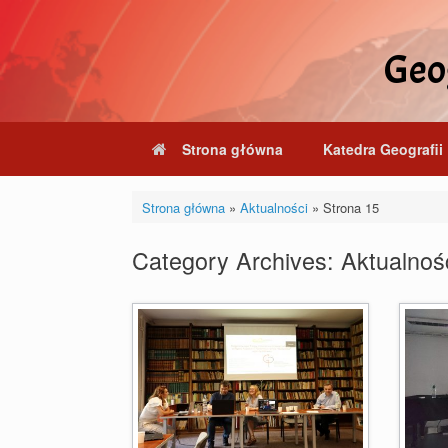
Skip
to
content
Geog
Strona główna
Katedra Geografii 
Strona główna
»
Aktualności
»
Strona 15
Category Archives:
Aktualnoś