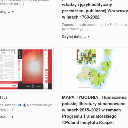
óżnią się od […]
władzy i język polityczny
przestrzeni publicznej Warszaw
alej...
w latach 1768-2022”
Zapraszamy do obejrzenia 1 z 5 referatów,
jakie zostały […]
Czytaj dalej...
! :)
MAPA TYGODNIA: Tłumaczenia
polskiej literatury sfinansowane
a, uwaga!
Nadszedł długo
wany […]
w latach 2015–2021 w ramach
Programu Translatorskiego
alej...
©Poland Instytutu Książki