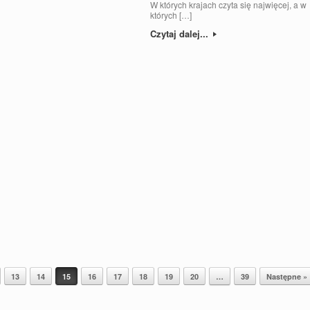
W których krajach czyta się najwięcej, a w
których […]
Czytaj dalej...
13
14
15
16
17
18
19
20
…
39
Następne »