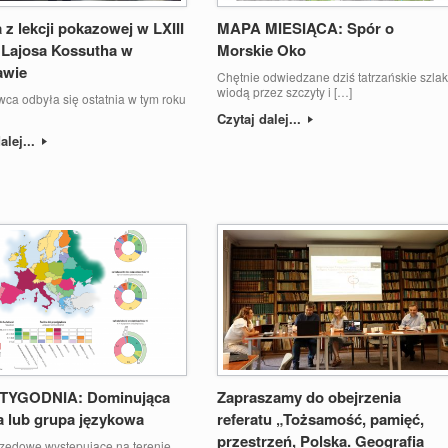
 z lekcji pokazowej w LXIII
MAPA MIESIĄCA: Spór o
 Lajosa Kossutha w
Morskie Oko
awie
Chętnie odwiedzane dziś tatrzańskie szlak
wiodą przez szczyty i […]
ca odbyła się ostatnia w tym roku
Czytaj dalej...
alej...
TYGODNIA: Dominująca
Zapraszamy do obejrzenia
a lub grupa językowa
referatu „Tożsamość, pamięć,
przestrzeń, Polska. Geografia
rzędowe występujące na terenie