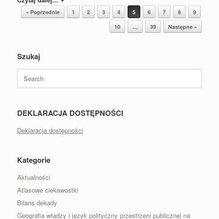
Post navigation
« Poprzednie
1
2
3
4
5
6
7
8
9
10
…
39
Następne »
Szukaj
Search
for:
DEKLARACJA DOSTĘPNOŚCI
Deklaracja dostępności
Kategorie
Aktualności
Atlasowe ciekawostki
Bilans dekady
Geografia władzy i język polityczny przestrzeni publicznej na