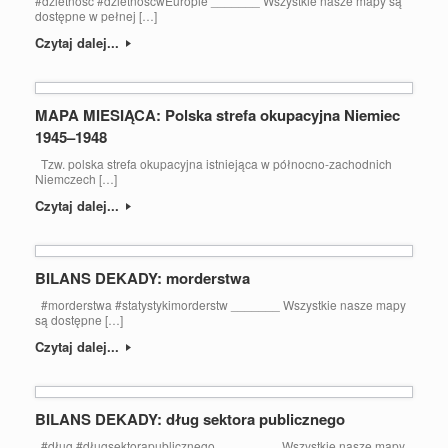
#dzietność #dzietnośćwEuropie _______ Wszystkie nasze mapy są
dostępne w pełnej […]
Czytaj dalej...
MAPA MIESIĄCA: Polska strefa okupacyjna Niemiec
1945–1948
Tzw. polska strefa okupacyjna istniejąca w północno-zachodnich
Niemczech […]
Czytaj dalej...
BILANS DEKADY: morderstwa
#morderstwa #statystykimorderstw _______ Wszystkie nasze mapy
są dostępne […]
Czytaj dalej...
BILANS DEKADY: dług sektora publicznego
#dług #długsektorapublicznego _______ Wszystkie nasze mapy