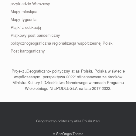
przykładzie Warszawy
Mapy miesiąca
Mapy tygodnia
Piątki z edukacją
Piątkowy post pandemiczny
politycznogeograficzna regionalizacja współczesnej Polski
Post kartograficzny
Projekt „Geograficzno- polityczny atlas Polski. Polska w świecie
współczesnym: perspektywa 2022” sfinansowano ze środków
Ministra Kultury i Dziedzictwa Narodowego w ramach Programu
Wieloletniego NIEPODLEGŁA na lata 2017-2022.
Geograficzno-polityczny atlas Polski 2022
A
SiteOrigin
Theme