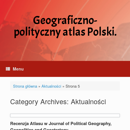
Skip
to
content
Geograficzno-
polityczny atlas Polski.
Menu
Strona główna
»
Aktualności
»
Strona 5
Category Archives:
Aktualności
Recenzja Atlasu w Journal of Political Geography,
Geopolitics and Geostrategy