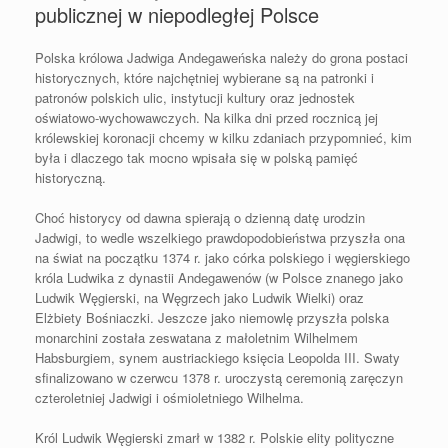
publicznej w niepodległej Polsce
Polska królowa Jadwiga Andegaweńska należy do grona postaci
historycznych, które najchętniej wybierane są na patronki i
patronów polskich ulic, instytucji kultury oraz jednostek
oświatowo-wychowawczych. Na kilka dni przed rocznicą jej
królewskiej koronacji chcemy w kilku zdaniach przypomnieć, kim
była i dlaczego tak mocno wpisała się w polską pamięć
historyczną.
Choć historycy od dawna spierają o dzienną datę urodzin
Jadwigi, to wedle wszelkiego prawdopodobieństwa przyszła ona
na świat na początku 1374 r. jako córka polskiego i węgierskiego
króla Ludwika z dynastii Andegawenów (w Polsce znanego jako
Ludwik Węgierski, na Węgrzech jako Ludwik Wielki) oraz
Elżbiety Bośniaczki. Jeszcze jako niemowlę przyszła polska
monarchini została zeswatana z małoletnim Wilhelmem
Habsburgiem, synem austriackiego księcia Leopolda III. Swaty
sfinalizowano w czerwcu 1378 r. uroczystą ceremonią zaręczyn
czteroletniej Jadwigi i ośmioletniego Wilhelma.
Król Ludwik Węgierski zmarł w 1382 r. Polskie elity polityczne