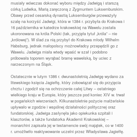
musiały wówczas dokonać wyboru między Jadwigą i starszą
córką Ludwika, Marią zaręczoną z Zygmuntem Luksemburskim.
Obawy przed cesarską dynastią Luksemburgów przeważyły
szalę na korzyść Jadwigi, która w 1384 r. przybyła do Krakowa i
16 października w katedrze krakowskiej na Wawelu została
ukoronowana na króla Polski (tak, przyjęła tytuł „króla” – nie
„królowej”). W ślad za nią przybył do Krakowa młody Wilhelm
Habsburg, jednak małopolscy możnowładcy przepędzili go z
Wawelu. Jadwiga miała wtedy wpaść w szał i podobno
próbowała toporem wyrąbać bramę wawelską, by uciec z
narzeczonym na Śląsk.
Ostatecznie w lutym 1386 r. dwunastoletnią Jadwigę wydano za
litewskiego księcia Jagiełłę, który zobowiązał się do przyjęcia
chrztu i zgodził się na ochrzczenie całej Litwy – ostatniego
wielkiego kraju w Europie, który jeszcze pod koniec XIV w. trwał
w pogańskich wierzeniach. Kilkunastoletnie pożycie małżeńskie
upływało w zgodzie i wspólnej działalności politycznej oraz
fundatorskiej. Jadwiga zasłynęła jako opiekunka szpitali i
klasztorów, a także fundatorka Akademii Krakowskiej –
monarchini zapisała jej w testamencie swój majątek, co w 1400
r. umożliwiło reaktywowanie uczelni przez Władysława Jagiełłę.