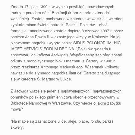
Zmarła 17 lipca 1399 r. w wyniku powikłań spowodowanych
trudnym porodem córki Bonifacji (która zmarła cztery dni
wcześniej). Została pochowana w katedrze wawelskiej i wkrótce
zyskała miano świętej patronki Polski i Polaków – choć
formalnie kanonizowana została dopiero 8 czerwca 1997 r. przez
papieża Jana Pawła II w czasie jego wizyty w Krakowie. Na jej
pierwotnym nagrobku wyryto napis: SIDUS POLONORUM, HIC
IACET HEDVIGIS EORUM REGINA („Polaków gwiazda tu
spoczywa, ich królowa Jadwiga”). Współczesny sarkofag został
odkuty z monolitycznego bloku marmuru z Carrary w 1902 r.
przez rzeźbiarza Antoniego Madeyskiego. Wizerunek królowej
nawiązuje do słynnego nagrobka Ilarii del Caretto znajdującego
się w katedrze S. Martino w Lukce.
Z Jadwigą wiąże się jeden z najdawniejszych i najważniejszych
pomników polskiego piśmiennictwa obecnie przechowywany w
Bibliotece Narodowej w Warszawie. Czy wiecie o jakim zabytku
mowa?
*Na mapie są zaznaczone ulice, aleje, place, ronda, parki i
skwery.