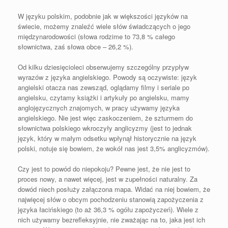
W języku polskim, podobnie jak w większości języków na
świecie, możemy znaleźć wiele słów świadczących o jego
międzynarodowości (słowa rodzime to 73,8 % całego
słownictwa, zaś słowa obce – 26,2 %).
Od kilku dziesięcioleci obserwujemy szczególny przypływ
wyrazów z języka angielskiego. Powody są oczywiste: język
angielski otacza nas zewsząd, oglądamy filmy i seriale po
angielsku, czytamy książki i artykuły po angielsku, mamy
anglojęzycznych znajomych, w pracy używamy języka
angielskiego. Nie jest więc zaskoczeniem, że szturmem do
słownictwa polskiego wkroczyły anglicyzmy (jest to jednak
język, który w małym odsetku wpłynął historycznie na język
polski, notuje się bowiem, że wokół nas jest 3,5% anglicyzmów).
Czy jest to powód do niepokoju? Pewne jest, że nie jest to
proces nowy, a nawet więcej, jest w zupełności naturalny. Za
dowód niech posłuży załączona mapa. Widać na niej bowiem, że
najwięcej słów o obcym pochodzeniu stanowią zapożyczenia z
języka łacińskiego (to aż 36,3 % ogółu zapożyczeń). Wiele z
nich używamy bezrefleksyjnie, nie zważając na to, jaka jest ich