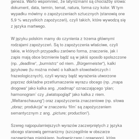
geneza. Warto wspomnieć, że latynizmami są chociażby słowa:
dokument, data, termin, temat, natura, forma czy kolor. W tym
wypadku mówimy o zapożyczeniach sztucznych (stanowią one
5,9 % wszystkich zapożyczeń), czyli takich, które wywodzą się
z języka martwego.
W języku polskim mamy do czynienia z trzema głównymi
rodzajami zapożyczeń. Są to zapożyczenia właściwe, czyli
takie, w których przypadku zarówno forma, znaczenie, jak i
zapis mają obce brzmienie bądź są w jakiś sposób spolszczone
(np. „deadline”, „burmistrz” od niem. „Bürgermeister”), kalki
językowe (tu można mówić o kalkach słowotwórczych i
frazeologicznych), czyli wyrazy bądź wyrażenia utworzone
poprzez dokładne przetłumaczenie wyrazu obcego (np. „mapa
drogowa” jako kalka ang. „roadmap” oznaczającego ‘plan;
harmonogram’ czy „światopogląd” jako kalka z niem.
„Weltanschauung”) oraz zapożyczenia znaczeniowe (np. słowa
„obraz; produkcja” w znaczeniu ‘film’ są zapożyczeniem
semantycznym z ang. „picture; production”).
Szereg najpopularniejszych wyrazów zaczerpniętych z języka
obcego stanowią germanizmy (szczególnie w obszarze
nazewnictwa miejskiego, budowniczego i prawnego), które