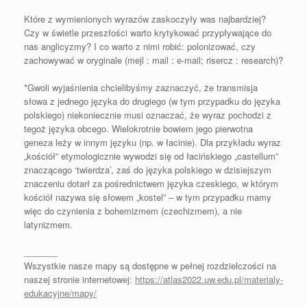
Które z wymienionych wyrazów zaskoczyły was najbardziej?
Czy w świetle przeszłości warto krytykować przypływające do
nas anglicyzmy? I co warto z nimi robić: polonizować, czy
zachowywać w oryginale (mejl : mail : e-mail; risercz : research)?
*Gwoli wyjaśnienia chcielibyśmy zaznaczyć, że transmisja
słowa z jednego języka do drugiego (w tym przypadku do języka
polskiego) niekoniecznie musi oznaczać, że wyraz pochodzi z
tegoż języka obcego. Wielokrotnie bowiem jego pierwotna
geneza leży w innym języku (np. w łacinie). Dla przykładu wyraz
„kościół” etymologicznie wywodzi się od łacińskiego „castellum”
znaczącego ‘twierdza’, zaś do języka polskiego w dzisiejszym
znaczeniu dotarł za pośrednictwem języka czeskiego, w którym
kościół nazywa się słowem „kostel” – w tym przypadku mamy
więc do czynienia z bohemizmem (czechizmem), a nie
latynizmem.
_______
Wszystkie nasze mapy są dostępne w pełnej rozdzielczości na
naszej stronie internetowej:
https://atlas2022.uw.edu.pl/materialy-
edukacyjne/mapy/