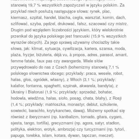
stanowią 19,7 % wszystkich zapożyczeń w języku polskim. Za
przykład niech posłużą następujące słowa: rynek, plac,
kiermasz, szpital, handel, blacha, cegła, warsztat, komin, dach,
szlifować, szyba, pędzel, drukować, fałsz, szacować czy mistrz.
Drugim pod względem liczebności językiem, który wielokrotnie
przenikał do języka polskiego jest francuski (15,9 % wszystkich
wyrazów obcych). Za jego sprawą używamy chociażby takie
słowa, jak: klimat, sytuacja, cywilizacja, kariera, szansa, moda,
plaża, fryzjer, biżuteria, déjà vu, à propos, adres, parasol, amant,
femme fatale, faux pas czy awangarda. Wiele słów
przywędrowało do nas z Czech (bohemizmy stanowią 7,1 %
polskiego słownictwa obcego; przykłady: praca, wesele, robot,
hałas, głos, ogródek, własny), z Włoch (3,1 %; przykłady:
kalafior, fontanna, spaghetti, szpinak, akwarela, bandyta), z
Ukrainy i Białorusi (1,9 %; przykłady: sprzedaż, bohater,
hodowla, wiedźma, hałas, sioło, posag, chata, błahy), z Rosji
(1,4 %; przykłady: matrioszka, monastyr, debiut, szkolenie,
sowiecki, barachło, krytykanctwo, dawaj). Możemy spotkać się
również z iberyzmami (np. kanibalizm, tornado, gitara, cygaro,
sjesta, tango, tortilla), grecyzmami (np. agora, satyr, stadion,
polityka, elektron, erotyk, ambrozja) czy turcyzmami (np. tytoń,
papuga, torebka, islam, kotara, dywan, tapczan, meczet).