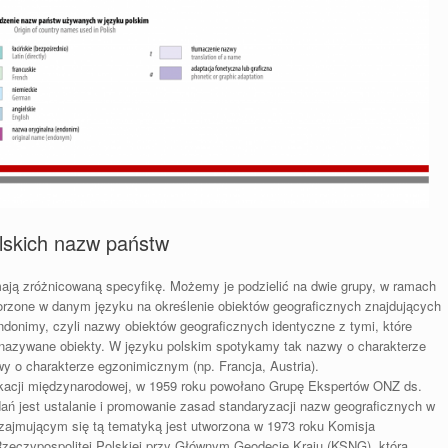
skich nazw państw
ają zróżnicowaną specyfikę. Możemy je podzielić na dwie grupy, w ramach
orzone w danym języku na określenie obiektów geograficznych znajdujących
donimy, czyli nazwy obiektów geograficznych identyczne z tymi, które
ę nazywane obiekty. W języku polskim spotykamy tak nazwy o charakterze
zwy o charakterze egzonimicznym (np. Francja, Austria).
kacji międzynarodowej, w 1959 roku powołano Grupę Ekspertów ONZ ds.
ń jest ustalanie i promowanie zasad standaryzacji nazw geograficznych w
ajmującym się tą tematyką jest utworzona w 1973 roku Komisja
zeczypospolitej Polskiej przy Głównym Geodecie Kraju (KSNG), która