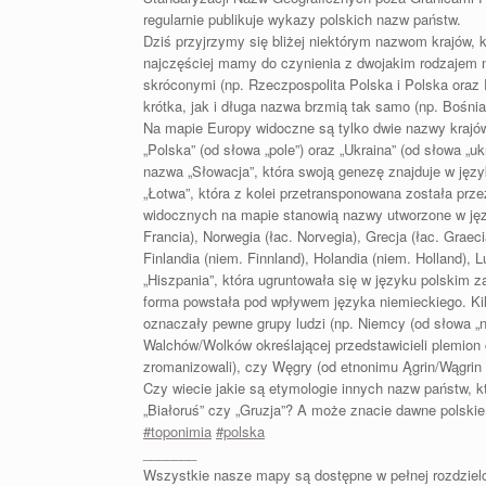
regularnie publikuje wykazy polskich nazw państw.
Dziś przyjrzymy się bliżej niektórym nazwom krajów, 
najczęściej mamy do czynienia z dwojakim rodzajem n
skróconymi (np. Rzeczpospolita Polska i Polska oraz 
krótka, jak i długa nazwa brzmią tak samo (np. Bośnia
Na mapie Europy widoczne są tylko dwie nazwy krajów
„Polska” (od słowa „pole”) oraz „Ukraina” (od słowa „
nazwa „Słowacja”, która swoją genezę znajduje w jęz
„Łotwa”, która z kolei przetransponowana została prz
widocznych na mapie stanowią nazwy utworzone w język
Francia), Norwegia (łac. Norvegia), Grecja (łac. Grae
Finlandia (niem. Finnland), Holandia (niem. Holland
„Hiszpania”, która ugruntowała się w języku polskim z
forma powstała pod wpływem języka niemieckiego. K
oznaczały pewne grupy ludzi (np. Niemcy (od słowa 
Walchów/Wolków określającej przedstawicieli plemion 
zromanizowali), czy Węgry (od etnonimu Ągrin/Wągrin 
Czy wiecie jakie są etymologie innych nazw państw, kt
„Białoruś” czy „Gruzja”? A może znacie dawne polskie
#toponimia
#polska
_______
Wszystkie nasze mapy są dostępne w pełnej rozdzielcz