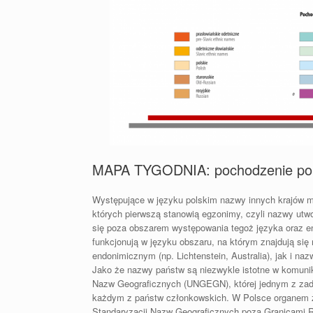
MAPA TYGODNIA: pochodzenie pol
Występujące w języku polskim nazwy innych krajów m
których pierwszą stanowią egzonimy, czyli nazwy utw
się poza obszarem występowania tegoż języka oraz en
funkcjonują w języku obszaru, na którym znajdują si
endonimicznym (np. Lichtenstein, Australia), jak i na
Jako że nazwy państw są niezwykle istotne w komuni
Nazw Geograficznych (UNGEGN), której jednym z zada
każdym z państw członkowskich. W Polsce organem z
Standaryzacji Nazw Geograficznych poza Granicami R