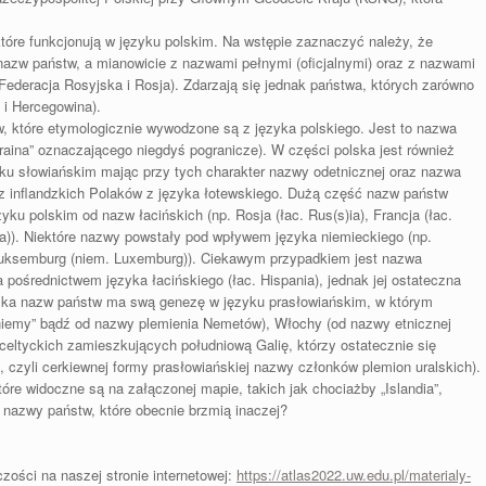
które funkcjonują w języku polskim. Na wstępie zaznaczyć należy, że
azw państw, a mianowicie z nazwami pełnymi (oficjalnymi) oraz z nazwami
Federacja Rosyjska i Rosja). Zdarzają się jednak państwa, których zarówno
 i Hercegowina).
, które etymologicznie wywodzone są z języka polskiego. Jest to nazwa
ukraina” oznaczającego niegdyś pogranicze). W części polska jest również
yku słowiańskim mając przy tych charakter nazwy odetnicznej oraz nazwa
ez inflandzkich Polaków z języka łotewskiego. Dużą część nazw państw
u polskim od nazw łacińskich (np. Rosja (łac. Rus(s)ia), Francja (łac.
cia)). Niektóre nazwy powstały pod wpływem języka niemieckiego (np.
), Luksemburg (niem. Luxemburg)). Ciekawym przypadkiem jest nazwa
a pośrednictwem języka łacińskiego (łac. Hispania), jednak jej ostateczna
ilka nazw państw ma swą genezę w języku prasłowiańskim, w którym
„niemy” bądź od nazwy plemienia Nemetów), Włochy (od nazwy etnicznej
celtyckich zamieszkujących południową Galię, którzy ostatecznie się
, czyli cerkiewnej formy prasłowiańskiej nazwy członków plemion uralskich).
óre widoczne są na załączonej mapie, takich jak chociażby „Islandia”,
 nazwy państw, które obecnie brzmią inaczej?
ości na naszej stronie internetowej:
https://atlas2022.uw.edu.pl/materialy-