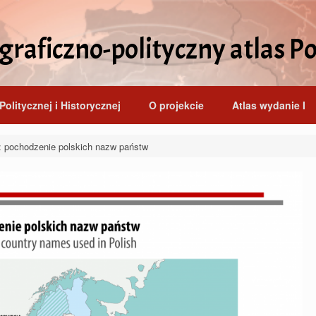
raficzno-polityczny atlas Po
Politycznej i Historycznej
O projekcie
Atlas wydanie I
ochodzenie polskich nazw państw