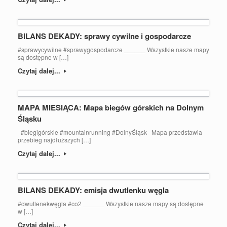
BILANS DEKADY: sprawy cywilne i gospodarcze
#sprawycywilne #sprawygospodarcze ______ Wszystkie nasze mapy
są dostępne w […]
Czytaj dalej...
MAPA MIESIĄCA: Mapa biegów górskich na Dolnym
Śląsku
#biegigórskie #mountainrunning #DolnyŚląsk Mapa przedstawia
przebieg najdłuższych […]
Czytaj dalej...
BILANS DEKADY: emisja dwutlenku węgla
#dwutlenekwęgla #co2 ______ Wszystkie nasze mapy są dostępne
w […]
Czytaj dalej...