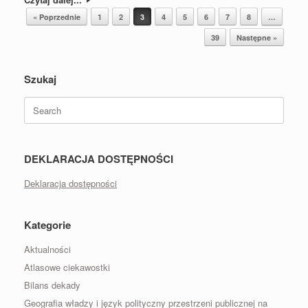
Post navigation
« Poprzednie
1
2
3
4
5
6
7
8
…
39
Następne »
Szukaj
Search
for:
DEKLARACJA DOSTĘPNOŚCI
Deklaracja dostępności
Kategorie
Aktualności
Atlasowe ciekawostki
Bilans dekady
Geografia władzy i język polityczny przestrzeni publicznej na