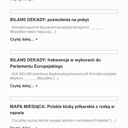
BILANS DEKADY: pozwolenia na pobyt
#residencepermit #pozwolenianapobyt #imigranci ______
Wszystkie nasze mapy są […]
Czytaj dalej...
BILANS DEKADY: frekwencja w wyborach do
Parlamentu Europejskiego
#UE #EU #EUelections #wyborydoparlamentuUE #UniaEuropejska
#wybory ______ Wszystkie […]
Czytaj dalej...
MAPA MIESIĄCA: Polskie kluby piłkarskie z rzeką w
nazwie
Czy piłkę nożną można nazwać sportem narodowym Polaków? […]
Czytaj dalej...