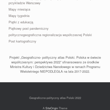
przykładzie Warszawy
Mapy miesiąca
Mapy tygodnia
Piątki z edukacją
Piątkowy post pandemiczny
politycznogeograficzna regionalizacja współczesnej Polski
Post kartograficzny
Projekt „Geograficzno- polityczny atlas Polski. Polska w świecie
współczesnym: perspektywa 2022” sfinansowano ze środków
Ministra Kultury i Dziedzictwa Narodowego w ramach Programu
Wieloletniego NIEPODLEGŁA na lata 2017-2022.
Geograficzno-polityczny atlas Polski 2022
A
SiteOrigin
Theme