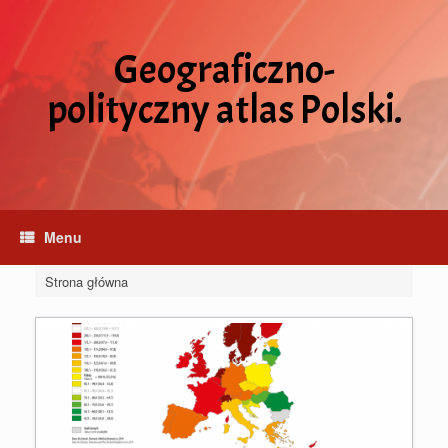
Skip
to
content
Geograficzno-
polityczny atlas Polski.
Menu
Strona główna