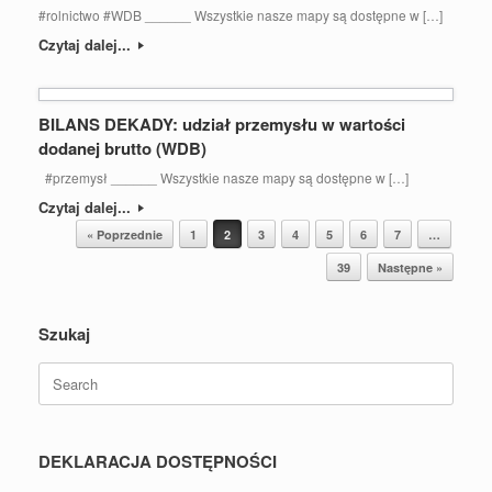
#rolnictwo #WDB ______ Wszystkie nasze mapy są dostępne w […]
Czytaj dalej...
BILANS DEKADY: udział przemysłu w wartości
dodanej brutto (WDB)
#przemysł ______ Wszystkie nasze mapy są dostępne w […]
Czytaj dalej...
Post navigation
« Poprzednie
1
2
3
4
5
6
7
…
39
Następne »
Szukaj
Search
for:
DEKLARACJA DOSTĘPNOŚCI