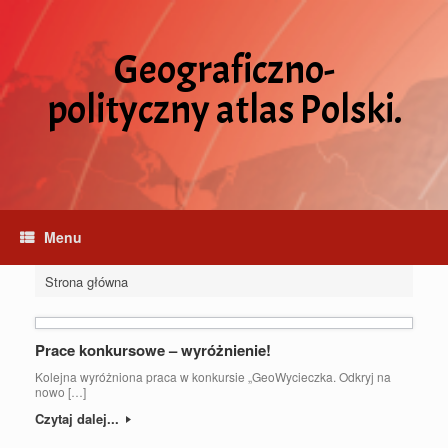
Skip
to
content
Geograficzno-
polityczny atlas Polski.
Menu
Strona główna
Prace konkursowe – wyróżnienie!
Kolejna wyróżniona praca w konkursie „GeoWycieczka. Odkryj na
nowo […]
Czytaj dalej...