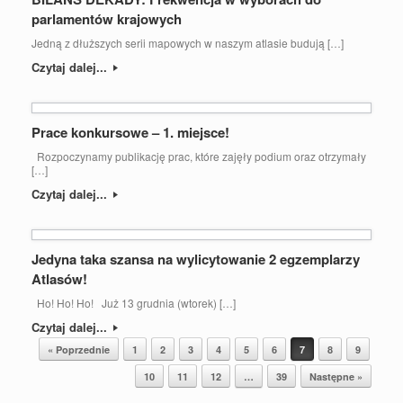
parlamentów krajowych
Jedną z dłuższych serii mapowych w naszym atlasie budują […]
Czytaj dalej...
Prace konkursowe – 1. miejsce!
Rozpoczynamy publikację prac, które zajęły podium oraz otrzymały
[…]
Czytaj dalej...
Jedyna taka szansa na wylicytowanie 2 egzemplarzy
Atlasów!
Ho! Ho! Ho! Już 13 grudnia (wtorek) […]
Czytaj dalej...
Post navigation
« Poprzednie
1
2
3
4
5
6
7
8
9
10
11
12
…
39
Następne »