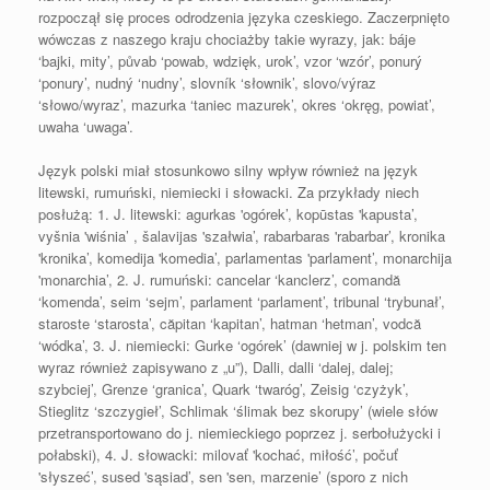
rozpoczął się proces odrodzenia języka czeskiego. Zaczerpnięto
wówczas z naszego kraju chociażby takie wyrazy, jak: báje
‘bajki, mity’, půvab ‘powab, wdzięk, urok’, vzor ‘wzór’, ponurý
‘ponury’, nudný ‘nudny’, slovník ‘słownik’, slovo/výraz
‘słowo/wyraz’, mazurka ‘taniec mazurek’, okres ‘okręg, powiat’,
uwaha ‘uwaga’.
Język polski miał stosunkowo silny wpływ również na język
litewski, rumuński, niemiecki i słowacki. Za przykłady niech
posłużą: 1. J. litewski: agurkas 'ogórek’, kopūstas 'kapusta’,
vyšnia 'wiśnia’ , šalavijas 'szałwia’, rabarbaras 'rabarbar’, kronika
'kronika’, komedija 'komedia’, parlamentas 'parlament’, monarchija
'monarchia’, 2. J. rumuński: cancelar ‘kanclerz’, comandă
‘komenda’, seim ‘sejm’, parlament ‘parlament’, tribunal ‘trybunał’,
staroste ‘starosta’, căpitan ‘kapitan’, hatman ‘hetman’, vodcă
‘wódka’, 3. J. niemiecki: Gurke ‘ogórek’ (dawniej w j. polskim ten
wyraz również zapisywano z „u”), Dalli, dalli ‘dalej, dalej;
szybciej’, Grenze ‘granica’, Quark ‘twaróg’, Zeisig ‘czyżyk’,
Stieglitz ‘szczygieł’, Schlimak ‘ślimak bez skorupy’ (wiele słów
przetransportowano do j. niemieckiego poprzez j. serbołużycki i
połabski), 4. J. słowacki: milovať 'kochać, miłość’, počuť
'słyszeć’, sused 'sąsiad’, sen 'sen, marzenie’ (sporo z nich