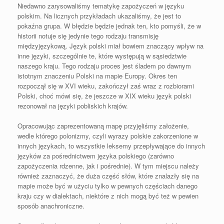
Niedawno zarysowaliśmy tematykę zapożyczeń w języku
polskim. Na licznych przykładach ukazaliśmy, że jest to
pokaźna grupa. W błędzie będzie jednak ten, kto pomyśli, że w
historii notuje się jedynie tego rodzaju transmisję
międzyjęzykową. Język polski miał bowiem znaczący wpływ na
inne języki, szczególnie te, które występują w sąsiedztwie
naszego kraju. Tego rodzaju proces jest śladem po dawnym
istotnym znaczeniu Polski na mapie Europy. Okres ten
rozpoczął się w XVI wieku, zakończył zaś wraz z rozbiorami
Polski, choć mówi się, że jeszcze w XIX wieku język polski
rezonował na języki pobliskich krajów.
Opracowując zaprezentowaną mapę przyjęliśmy założenie,
wedle którego polonizmy, czyli wyrazy polskie zakorzenione w
innych językach, to wszystkie leksemy przepływające do innych
języków za pośrednictwem języka polskiego (zarówno
zapożyczenia rdzenne, jak i pośrednie). W tym miejscu należy
również zaznaczyć, że duża część słów, które znalazły się na
mapie może być w użyciu tylko w pewnych częściach danego
kraju czy w dialektach, niektóre z nich mogą być też w pewien
sposób anachroniczne.