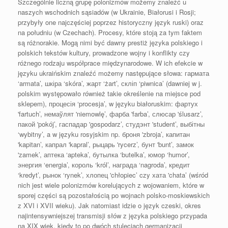
Szczególnie liczną grupę polonizmów możemy znaleźć u
naszych wschodnich sąsiadów (w Ukrainie, Białorusi i Rosji;
przybyły one najczęściej poprzez historyczny język ruski) oraz
na południu (w Czechach). Procesy, które stoją za tym faktem
są różnorakie. Mogą nimi być dawny prestiż języka polskiego i
polskich tekstów kultury, prowadzone wojny i konflikty czy
różnego rodzaju współprace międzynarodowe. W ich efekcie w
języku ukraińskim znaleźć możemy następujące słowa: гармата
‘armata’, шкіра ‘skóra’, жарт ‘żart’, скліп ‘piwnica’ (dawniej w j.
polskim występowało również takie określenie na miejsce pod
sklepem), процесія ‘procesja’, w języku białoruskim: фартух
'fartuch’, немаўлят 'niemowlę’, фарба 'farba’, слюсар 'ślusarz’,
пакой 'pokój’, гаспадар 'gospodarz’, студэнт 'student’, выбітны
‘wybitny’, a w języku rosyjskim np. броня 'zbroja’, капитан
'kapitan’, капрал 'kapral’, рыцарь 'rycerz’, бунт 'bunt’, замок
'zamek’, аптека ‘apteka’, бутылка ‘butelka’, юмор ‘humor’,
энергия ‘energia’, король ‘król’, награда ‘nagroda’, кредит
‘kredyt’, рынок ‘rynek’, хлопец 'chłopiec’ czy хата 'chata’ (wśród
nich jest wiele polonizmów korelujących z wojowaniem, które w
sporej części są pozostałością po wojnach polsko-moskiewskich
z XVI i XVII wieku). Jak natomiast idzie o język czeski, okres
najintensywniejszej transmisji słów z języka polskiego przypada
na XIX wiek, kiedy to po dwóch stuleciach germanizacji